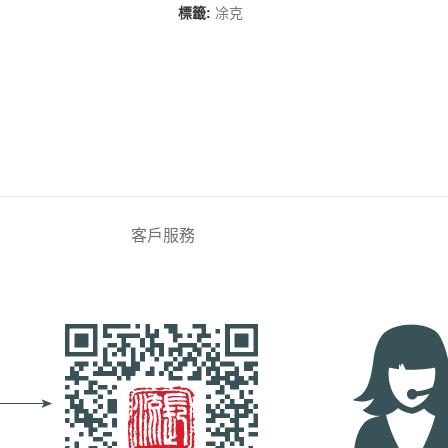
標籤:
凃克
客戶服務