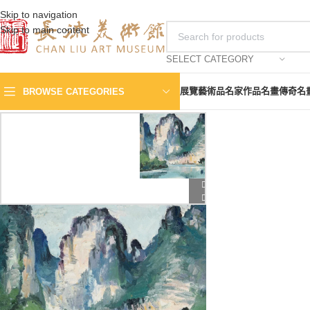
Skip to navigation
Skip to main content
SELECT CATEGORY
展覽
藝術品
名家作品
名畫傳奇
名
BROWSE CATEGORIES