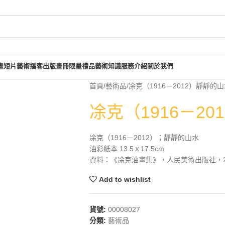
畫短片
藝術播客
出版畫冊
限量禮品
藝術知識
服務介紹
關於我們
首頁
藝術品
凃克（1916－2012）靜靜的
凃克（1916－2
凃克（1916－2012）；靜靜的山水
油彩紙本 13.5ｘ17.5cm
資料：《凃克油畫集》，人民美術出版社，200
Add to wishlist
貨號:
00008027
分類:
藝術品