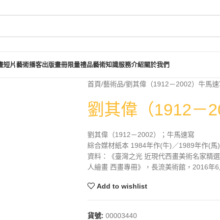
畫短片
藝術播客
出版畫冊
限量禮品
藝術知識
服務介紹
關於我們
首頁
藝術品
劉其偉（1912－2002）牛馬
劉其偉（1912－
劉其偉（1912－2002）；牛馬速寫
綜合媒材紙本 1984年作(牛)／1989年作(馬) 
資料：《臺灣之光 近現代西畫美術名家精選集
人繪畫 西畫專冊》，長流美術館，2016年6月
Add to wishlist
貨號:
00003440