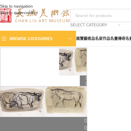
Skip to navigation
Skip to main content
SELECT CATEGORY
展覽
藝術品
名家作品
名畫傳奇
名
BROWSE CATEGORIES