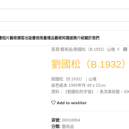
畫短片
藝術播客
出版畫冊
限量禮品
藝術知識
服務介紹
關於我們
首頁
藝術品
劉國松（B.1932）山魂
劉國松（B.1932
劉國松（B.1932）；山魂
設色紙本 1999年作 49ｘ22cm
資料：《劉國松的宇宙》，長流美術館，2004
Add to wishlist
貨號:
00018804
分類:
藝術品