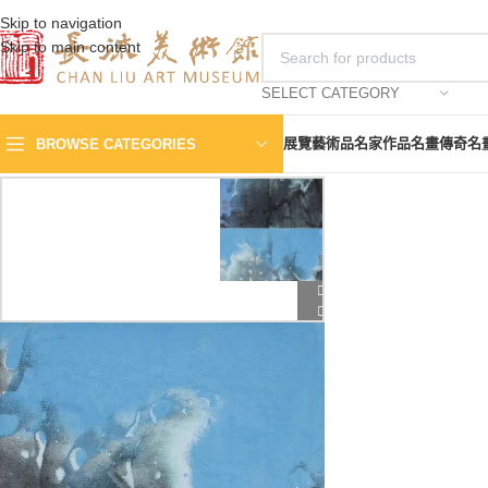
Skip to navigation
Skip to main content
SELECT CATEGORY
展覽
藝術品
名家作品
名畫傳奇
名
BROWSE CATEGORIES