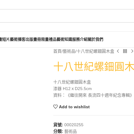
畫短片
藝術播客
出版畫冊
限量禮品
藝術知識
服務介紹
關於我們
首頁
藝術品
十八世紀螺鈿圓木盒
十八世紀螺鈿圓
十八世紀螺鈿圓木盒
漆器 H12ｘD25.5cm
資料：《繼往開來 長流四十週年紀念專輯》，長
Add to wishlist
貨號:
00020255
分類:
藝術品