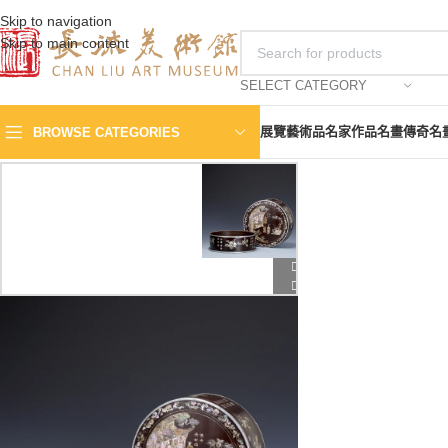
Skip to navigation
Skip to main content
SELECT CATEGORY
展覽
藝術品
名家作品
名畫傳奇
名
BROWSE CATEGORIES