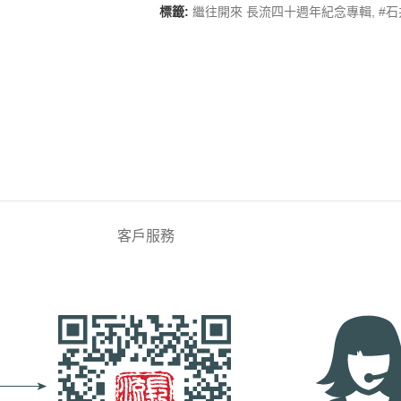
標籤:
繼往開來 長流四十週年紀念專輯
,
#
客戶服務