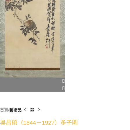
首頁
藝術品
吳昌碩（1844－1927）多子圖