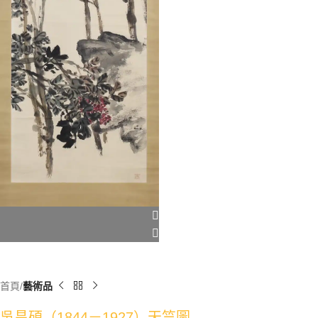
首頁
藝術品
吳昌碩（1844－1927）天竺圖