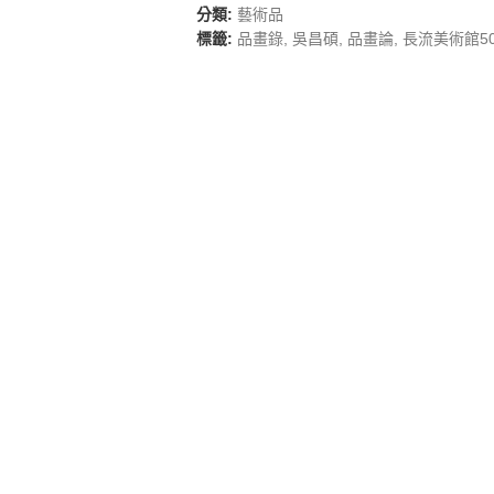
分類:
藝術品
標籤:
品畫錄
,
吳昌碩
,
品畫論
,
長流美術館5