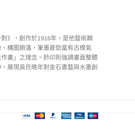
》，創作於1916年，是他藝術巔
快、構圖飽滿，筆墨蒼勁富有古樸氣
法作畫」之理念。鈐印則強調畫面整體
神，展現吳氏晚年對金石書藝與水墨創