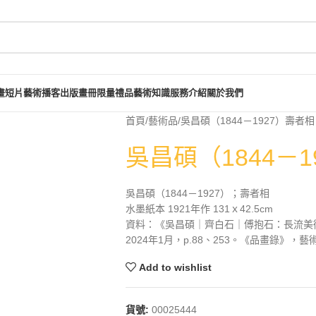
畫短片
藝術播客
出版畫冊
限量禮品
藝術知識
服務介紹
關於我們
首頁
藝術品
吳昌碩（1844－1927）壽者相
吳昌碩（1844－1
吳昌碩（1844－1927）；壽者相
水墨紙本 1921年作 131ｘ42.5cm
資料：《吳昌碩｜齊白石｜傅抱石：長流美
2024年1月，p.88、253。《品畫錄》，
Add to wishlist
貨號:
00025444