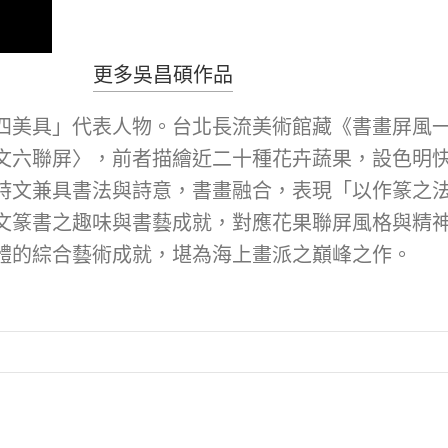
更多吳昌碩作品
美具」代表人物。台北長流美術館藏《書畫屏風一對
文六聯屏〉，前者描繪近二十種花卉蔬果，設色明
詩文兼具書法與詩意，書畫融合，表現「以作篆之
文篆書之趣味與書藝成就，對應花果聯屏風格與精
體的綜合藝術成就，堪為海上畫派之巔峰之作。