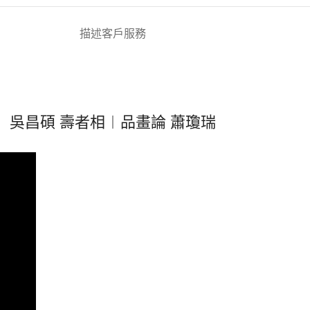
描述
客戶服務
吳昌碩 壽者相︱品畫論 蕭瓊瑞