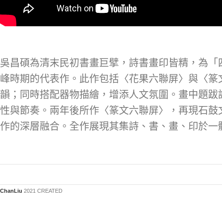
吳昌碩為清末民初書畫巨擘，詩書畫印皆精，為「四
峰時期的代表作。此作包括〈花果六聯屏〉與〈篆
韻；同時搭配器物描繪，增添人文氛圍。畫中題跋
性與節奏。兩年後所作〈篆文六聯屏〉，再現石鼓
作的深層融合。全作展現其集詩、書、畫、印於一
ChanLiu
2021 CREATED