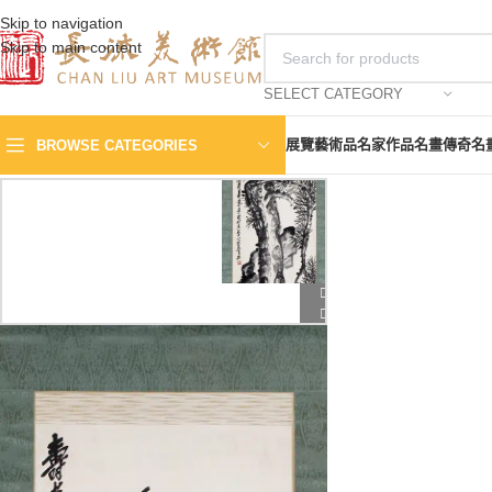
Skip to navigation
Skip to main content
SELECT CATEGORY
展覽
藝術品
名家作品
名畫傳奇
名
BROWSE CATEGORIES