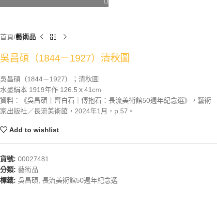
首頁
藝術品
吳昌碩（1844－1927）清秋圖
吳昌碩（1844－1927）；清秋圖
水墨絹本 1919年作 126.5ｘ41cm
資料：《吳昌碩｜齊白石｜傅抱石：長流美術館50週年紀念選》，藝術
家出版社／長流美術館，2024年1月，p.57。
Add to wishlist
貨號:
00027481
分類:
藝術品
標籤:
吳昌碩
,
長流美術館50週年紀念選