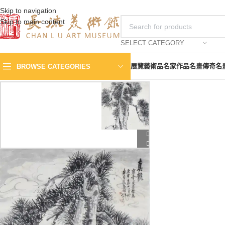
Skip to navigation
Skip to main content
SELECT CATEGORY
展覽
藝術品
名家作品
名畫傳奇
名
BROWSE CATEGORIES