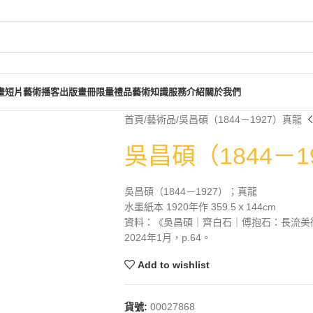
畫短片
藝術播客
出版畫冊
限量禮品
藝術知識
服務介紹
關於我們
首頁
藝術品
吳昌碩（1844－1927）真龍
吳昌碩（1844－1
吳昌碩（1844－1927）；真龍
水墨紙本 1920年作 359.5ｘ144cm
資料：《吳昌碩｜齊白石｜傅抱石：長流美
2024年1月，p.64。
Add to wishlist
貨號:
00027868