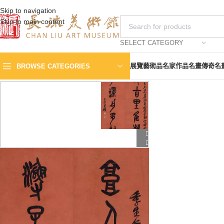
Skip to navigation
Skip to main content
SELECT CATEGORY
展覽
藝術品
名家作品
名畫傳奇
名
BROWSE CATEGORIES