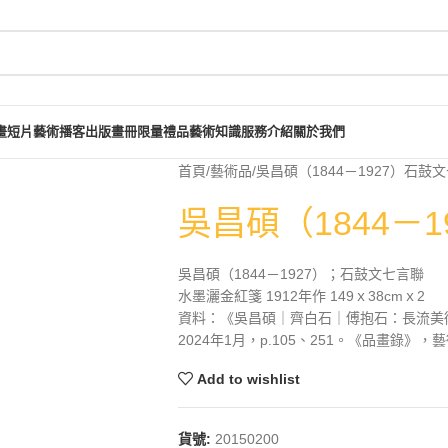
畫短片
藝術播客
出版畫冊
限量禮品
藝術知識
服務介紹
關於我們
首頁
藝術品
吳昌碩（1844－1927）石鼓
吳昌碩（1844－
吳昌碩（1844－1927）；石鼓文七言聯
水墨灑金紅箋 1912年作 149ｘ38cmｘ2
資料：《吳昌碩｜齊白石｜傅抱石：長流美
2024年1月，p.105、251。《品畫錄》，
Add to wishlist
貨號:
20150200