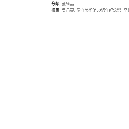
分類:
藝術品
標籤:
吳昌碩
,
長流美術館50週年紀念選
,
品