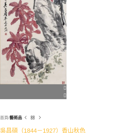
首頁
藝術品
吳昌碩（1844－1927）香山秋色