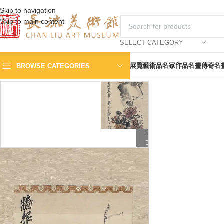
Skip to navigation
Skip to main content
SELECT CATEGORY
展覽
藝術品
名家作品
名畫傳奇
名
BROWSE CATEGORIES