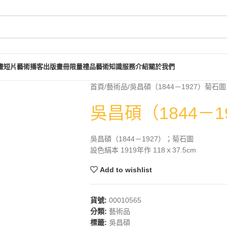
畫短片
藝術播客
出版畫冊
限量禮品
藝術知識
服務介紹
關於我們
首頁
藝術品
吳昌碩（1844－1927）菊石圖
吳昌碩（1844－1
吳昌碩（1844－1927）；菊石圖
設色絹本 1919年作 118ｘ37.5cm
Add to wishlist
貨號:
00010565
分類:
藝術品
標籤:
吳昌碩