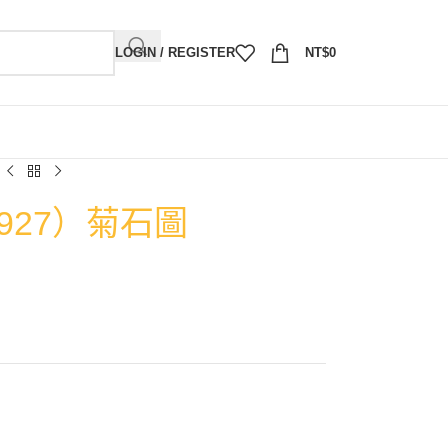
LOGIN / REGISTER
NT$
0
927）菊石圖