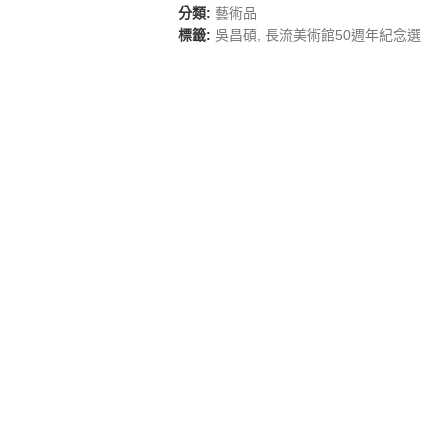
分類:
藝術品
標籤:
吳昌碩
,
長流美術館50週年紀念選