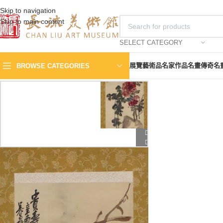
Skip to navigation
Skip to main content
SELECT CATEGORY
展覽
藝術品
名家作品
名畫傳奇
名
BROWSE CATEGORIES