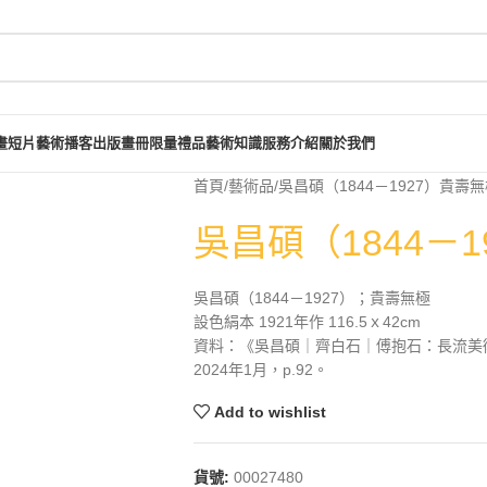
畫短片
藝術播客
出版畫冊
限量禮品
藝術知識
服務介紹
關於我們
首頁
藝術品
吳昌碩（1844－1927）貴壽
吳昌碩（1844－
吳昌碩（1844－1927）；貴壽無極
設色絹本 1921年作 116.5ｘ42cm
資料：《吳昌碩｜齊白石｜傅抱石：長流美
2024年1月，p.92。
Add to wishlist
貨號:
00027480