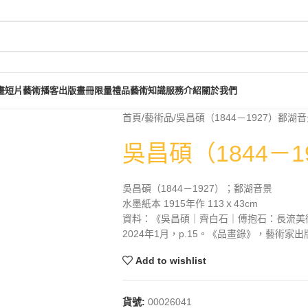
畫短片
藝術播客
出版畫冊
限量禮品
藝術知識
服務介紹
關於我們
首頁
藝術品
吳昌碩（1844－1927）鄱湖
吳昌碩（1844－
吳昌碩（1844－1927）；鄱湖音景
水墨紙本 1915年作 113ｘ43cm
資料：《吳昌碩｜齊白石｜傅抱石：長流美
2024年1月，p.15。《品畫錄》，藝術家出
Add to wishlist
貨號:
00026041