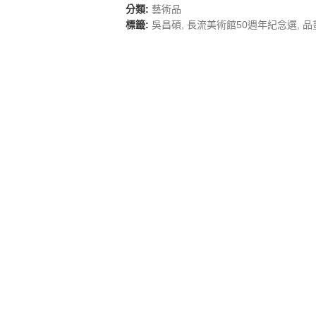
分類:
藝術品
標籤:
吳昌碩
,
長流美術館50週年紀念選
,
品