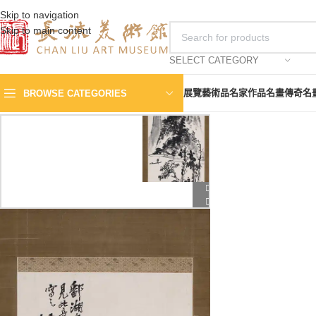
Skip to navigation
Skip to main content
SELECT CATEGORY
展覽
藝術品
名家作品
名畫傳奇
名
BROWSE CATEGORIES