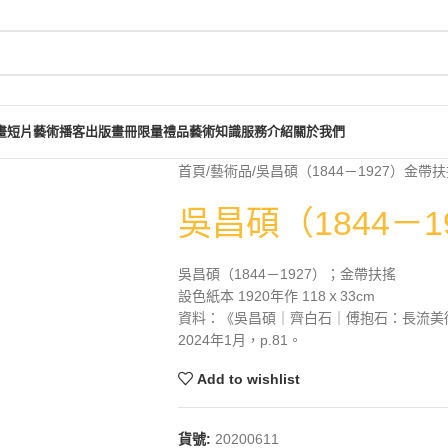
畫短片
藝術播客
出版畫冊
限量禮品
藝術知識
服務介紹
關於我們
首頁
藝術品
吳昌碩（1844－1927）金帶
吳昌碩（1844－
吳昌碩（1844－1927）；金帶扶搖
設色紙本 1920年作 118ｘ33cm
資料：《吳昌碩｜齊白石｜傅抱石：長流美
2024年1月，p.81。
Add to wishlist
貨號:
20200611