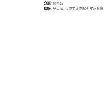
分類:
藝術品
標籤:
吳昌碩
,
長流美術館50週年紀念選