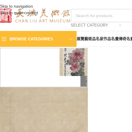
Skip to navigation
Skip to main content
SELECT CATEGORY
展覽
藝術品
名家作品
名畫傳奇
名
BROWSE CATEGORIES