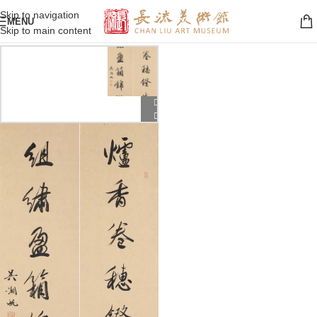
Skip to navigation
MENU
Skip to main content