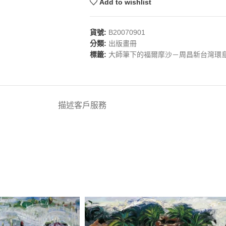
Add to wishlist
貨號:
B20070901
分類:
出版畫冊
標籤:
大師筆下的福爾摩沙－周昌新台灣環
描述
客戶服務