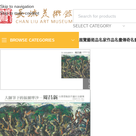
Skip to navigation
Skip to main content
SELECT CATEGORY
展覽
藝術品
名家作品
名畫傳奇
名
BROWSE CATEGORIES