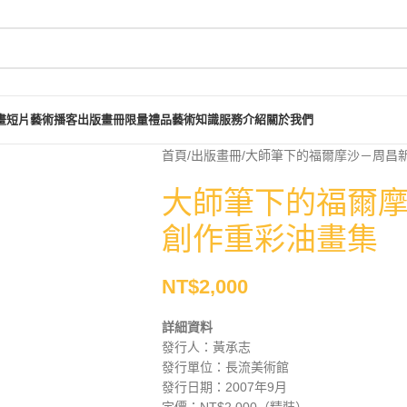
畫短片
藝術播客
出版畫冊
限量禮品
藝術知識
服務介紹
關於我們
首頁
出版畫冊
大師筆下的福爾摩沙－周昌
大師筆下的福爾
創作重彩油畫集
NT$
2,000
詳細資料
發行人：黃承志
發行單位：長流美術館
發行日期：2007年9月