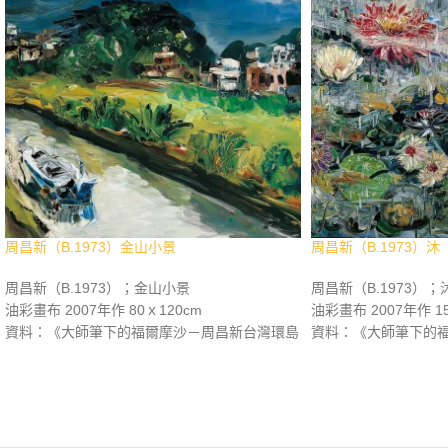
周昌新（B.1973）金山小景
周昌新（B.1973）沐
周昌新（B.1973）；金山小景
周昌新（B.1973）；
油彩畫布 2007年作 80ｘ120cm
油彩畫布 2007年作 15
資料：《大師筆下的福爾摩沙－周昌新台灣環島
資料：《大師筆下的
創作重彩油畫集》，長流美術館，2007年9月，
創作重彩油畫集》，長
p.153。
p.26。