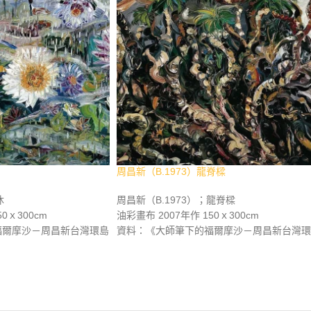
周昌新（B.1973）龍脊樑
沐
周昌新（B.1973）；龍脊樑
0ｘ300cm
油彩畫布 2007年作 150ｘ300cm
福爾摩沙－周昌新台灣環島
資料：《大師筆下的福爾摩沙－周昌新台灣環
流美術館，2007年9月，
創作重彩油畫集》，長流美術館，2007年9月
p.122。