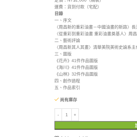
定價：NT$2,000（精裝）
運費：貨到付款（宅配）
目錄
一、序文
〈周昌新的重彩油畫－中國油畫的新路〉長
〈從重彩到重彩油畫 重彩油畫奠基人〉周
二、藝術評論
〈周昌新其人其畫〉清華美院美術史論系主
三、圖版
《花卉》41件作品圖版
《海川》41件作品圖版
《山林》32件作品圖版
四、創作過程
五、作品索引
尚有庫存