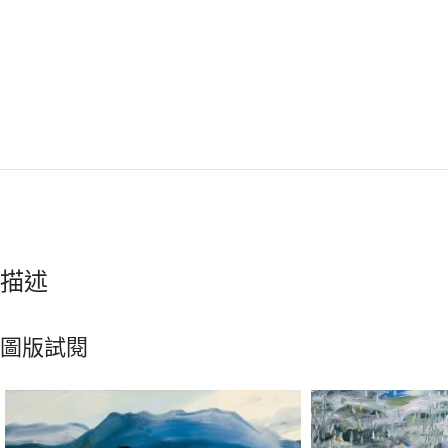
描述
圖版試閱