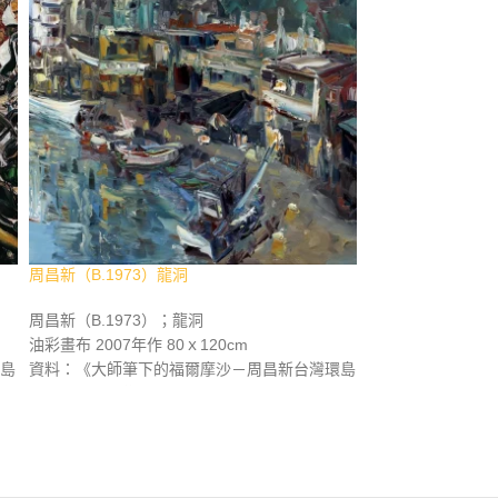
周昌新（B.1973）龍洞
周昌新（B.1973
周昌新（B.1973）；龍洞
周昌新（B.1973
油彩畫布 2007年作 80ｘ120cm
油彩畫布 2007年作
島
資料：《大師筆下的福爾摩沙－周昌新台灣環島
資料：《大師筆下
，
創作重彩油畫集》，長流美術館，2007年9月，
創作重彩油畫集》，
p.108。
p.92。