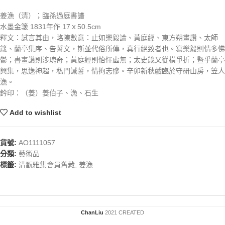
姜漁（清）；臨孫過庭書譜
水墨金箋 1831年作 17ｘ50.5cm
釋文：試言其由，略陳數意：止如樂毅論、黃庭經、東方朔畫讚、太師
箴、蘭亭集序、告誓文，斯並代俗所傳，真行絕致者也。寫樂毅則情多怫
鬱；書畫讚則涉瑰奇；黃庭經則怡懌虛無；太史箴又從橫爭折；暨乎蘭亭
興集，思逸神超，私門誡誓，情拘志慘。辛卯新秋戲臨於守研山房，笠人
漁。
鈐印：（姜）姜伯子、漁、石生
Add to wishlist
貨號:
AO1111057
分類:
藝術品
標籤:
清翫雅集會員舊藏
,
姜漁
ChanLiu
2021 CREATED