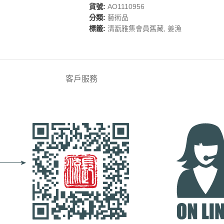
貨號:
AO1110956
分類:
藝術品
標籤:
清翫雅集會員舊藏
,
姜漁
客戶服務