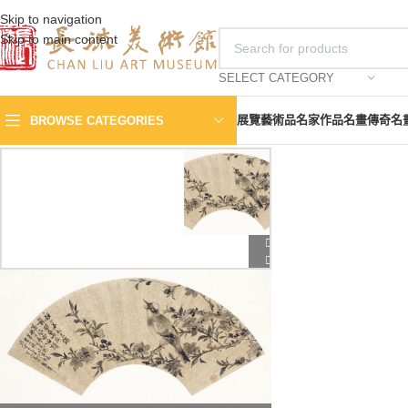
Skip to navigation
Skip to main content
SELECT CATEGORY
展覽
藝術品
名家作品
名畫傳奇
名
BROWSE CATEGORIES