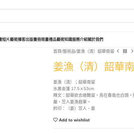
畫短片
藝術播客
出版畫冊
限量禮品
藝術知識
服務介紹
關於我們
首頁
藝術品
姜漁（清）韶華南留
姜漁（清）韶華
姜漁（清）；韶華南留
水墨金箋 17.5ｘ53cm
釋文：韶華欲去總難留，鳥在春風也白頭。
屬，笠人姜漁戲筆。
鈐印：（姜）笠人、姜
Add to wishlist