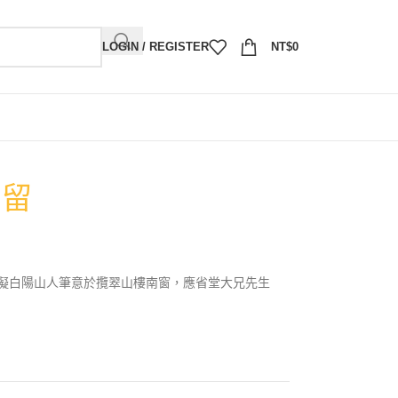
LOGIN / REGISTER
NT$
0
南留
擬白陽山人筆意於攬翠山樓南窗，應省堂大兄先生