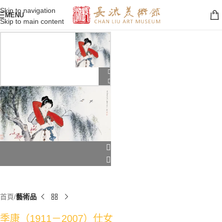
Skip to navigation
MENU
Skip to main content
首頁
藝術品
季康（1911－2007）仕女