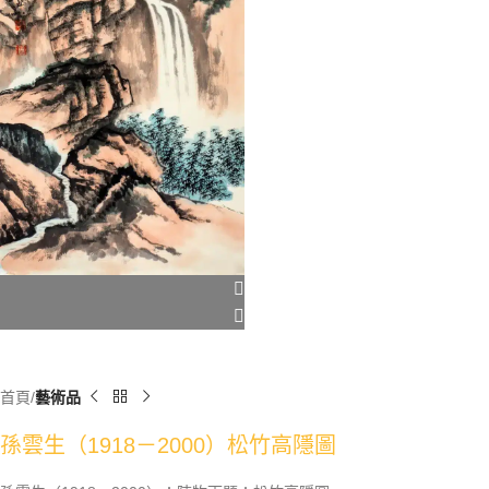
首頁
藝術品
孫雲生（1918－2000）松竹高隱圖