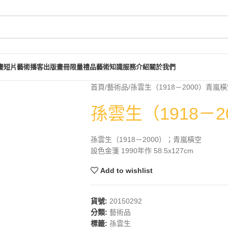
畫短片
藝術播客
出版畫冊
限量禮品
藝術知識
服務介紹
關於我們
首頁
藝術品
孫雲生（1918－2000）青嵐
孫雲生（1918－
孫雲生（1918－2000）；青嵐橫空
設色金箋 1990年作 58.5x127cm
Add to wishlist
貨號:
20150292
分類:
藝術品
標籤:
孫雲生