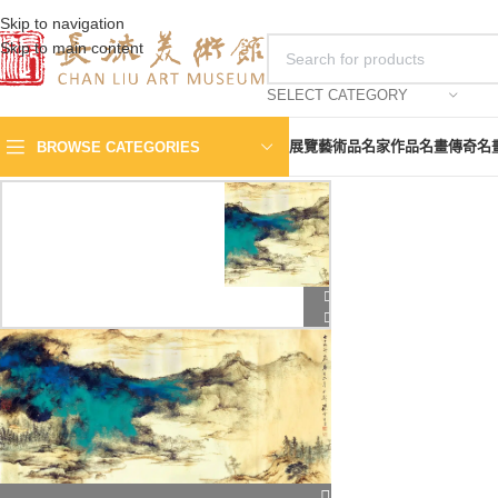
Skip to navigation
Skip to main content
SELECT CATEGORY
展覽
藝術品
名家作品
名畫傳奇
名
BROWSE CATEGORIES