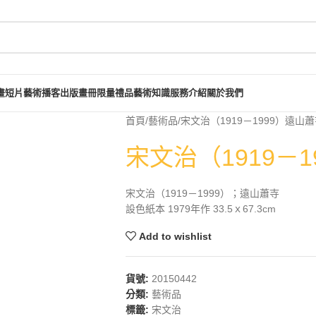
畫短片
藝術播客
出版畫冊
限量禮品
藝術知識
服務介紹
關於我們
首頁
藝術品
宋文治（1919－1999）遠山
宋文治（1919－
宋文治（1919－1999）；遠山蕭寺
設色紙本 1979年作 33.5ｘ67.3cm
Add to wishlist
貨號:
20150442
分類:
藝術品
標籤:
宋文治