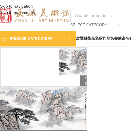
Skip to navigation
Skip to main content
SELECT CATEGORY
展覽
藝術品
名家作品
名畫傳奇
名
BROWSE CATEGORIES