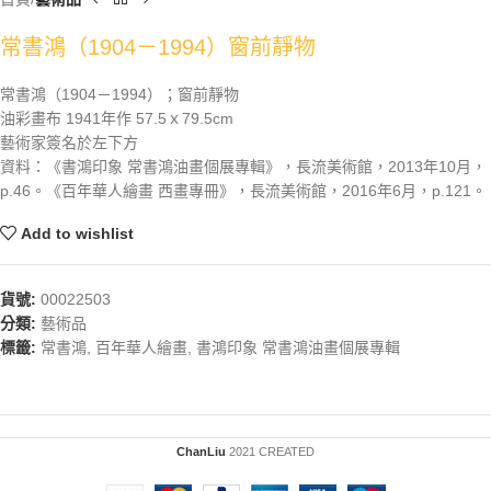
常書鴻（1904－1994）窗前靜物
常書鴻（1904－1994）；窗前靜物
油彩畫布 1941年作 57.5ｘ79.5cm
藝術家簽名於左下方
資料：《書鴻印象 常書鴻油畫個展專輯》，長流美術館，2013年10月，
p.46。《百年華人繪畫 西畫專冊》，長流美術館，2016年6月，p.121。
Add to wishlist
貨號:
00022503
分類:
藝術品
標籤:
常書鴻
,
百年華人繪畫
,
書鴻印象 常書鴻油畫個展專輯
ChanLiu
2021 CREATED