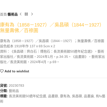
首頁
藝術品
康有為（1858－1927）／吳昌碩（1844－1927）
無量壽佛／百祿圖
康有為（1858－1927）／吳昌碩（1844－1927）；無量壽佛／百祿圖
設色紙本 1918年作 137ｘ69.5cmｘ2
資料：《吳昌碩｜齊白石｜傅抱石：長流美術館50週年紀念選》，藝術
家出版社／長流美術館，2024年1月，p.34-35。《品畫錄》，藝術家出
版社／長流美術館，2024年4月，p.69。
Add to wishlist
貨號:
20230783
分類:
藝術品
標籤:
長流美術館50週年紀念選
,
品畫錄
,
康有為
,
吳昌碩
,
品畫論
,
有fu藝
術