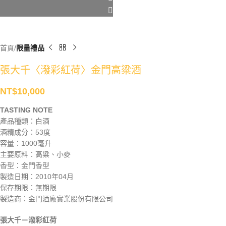
首頁
限量禮品
張大千〈潑彩紅荷〉金門高粱酒
NT$
10,000
TASTING NOTE
產品種類：白酒
酒精成分：53度
容量：1000毫升
主要原料：高粱、小麥
香型：金門香型
製造日期：2010年04月
保存期限：無期限
製造商：金門酒廠實業股份有限公司
張大千－潑彩紅荷