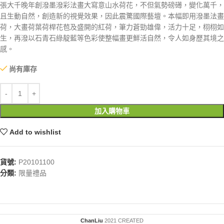
張大千晚年創潑墨潑彩法畫大寫意山水荷花，不但氣勢磅礡，變化萬千，
且生動自然，創造新的視覺效果，因此震驚國際藝壇。本幅即用潑墨法畫
荷，大畫荷葉荷桿花苞及盛開的紅荷，筆力蒼勁雄偉，活力十足，栩栩如
生，再潑以石青石綠靛藍等色彩使整幅畫更鮮活自然，令人如身歷其境之
感。
尚有庫存
加入購物車
Add to wishlist
貨號:
P20101100
分類:
限量禮品
ChanLiu
2021 CREATED