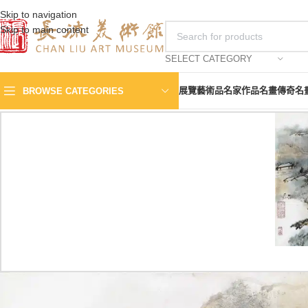
Skip to navigation
Skip to main content
SELECT CATEGORY
展覽
藝術品
名家作品
名畫傳奇
名
BROWSE CATEGORIES