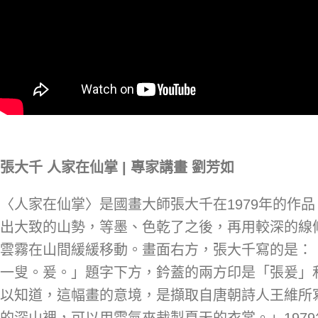
張大千 人家在仙掌 | 專家講畫 劉芳如
〈人家在仙掌〉是國畫大師張大千在1979年的作
出大致的山勢，等墨、色乾了之後，再用較深的線
雲霧在山間緩緩移動。畫面右方，張大千寫的是：
一叟。爰。」題字下方，鈐蓋的兩方印是「張爰」
以知道，這幅畫的意境，是擷取自唐朝詩人王維所
的深山裡，可以用雲氣來裁製夏天的衣裳。」197