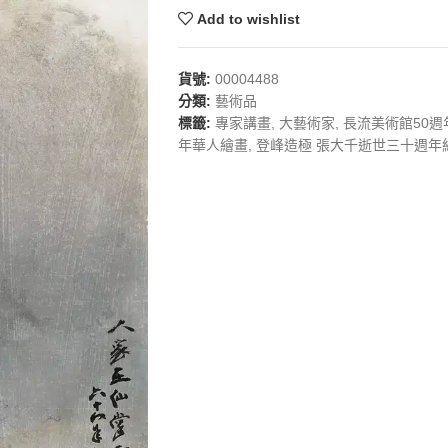
Add to wishlist
貨號:
00004488
分類:
藝術品
標籤:
專家講畫
,
大藝術家
,
長流美術館50週
年華人繪畫
,
登峰造極 張大千逝世三十週年