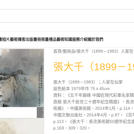
畫短片
藝術播客
出版畫冊
限量禮品
藝術知識
服務介紹
關於我們
首頁
藝術品
張大千（1899－1983）人家
張大千（1899－
張大千（1899－1983）；人家在仙掌
設色紙本 1979年作 75ｘ45cm
資料：《五千年巔峰 中國近現代彩墨名家精選
造極 張大千逝世三十週年紀念精選》，長流美術
術展》，中國美術館，2014年1月，p.1
中國文聯出版社，2014年4月，p.87。《
p.113。《張大千：長流美術館50週年紀
p.169、309、320。