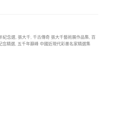
年紀念選
,
張大千
,
千古傳奇 張大千藝術展作品集
,
百
紀念精選
,
五千年巔峰 中國近現代彩墨名家精選集