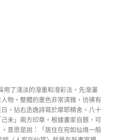
，採用了淺淡的潑墨和潑彩法，先潑灑
景人物。整體的墨色非常清雅，彷彿有
至日，拈右丞逸詩寫於摩耶精舍。八十
「己未」兩方印章。根據畫家自題，可
」，意思是說：「居住在宛如仙境一般
這幅〈人家在仙掌〉就是在新畫室裡