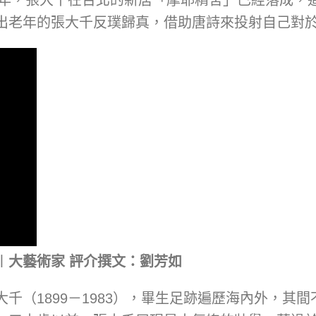
出老年的張大千反璞歸真，借助唐詩來投射自己對
︱大藝術家 評介撰文：劉芳如
千（1899－1983），畢生足跡遍歷海內外，其