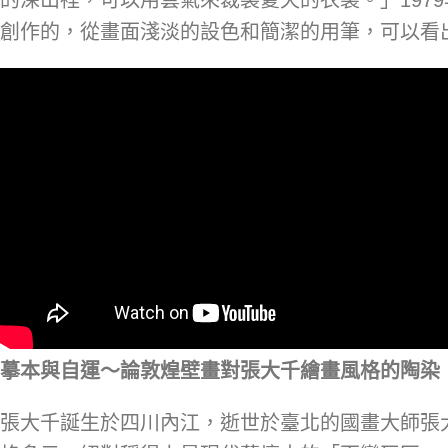
創作的，從畫面淺淡的設色和簡潔的用筆，可以看
摹本與自運～論敦煌壁畫對張大千繪畫風格的陶染
張大千誕生於四川內江，逝世於臺北的國畫大師張大