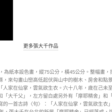
更多張大千作品
品，為紙本設色畫，縱75公分，橫45公分。整幅畫
條，來勾畫山巒高低起伏與山中的樹木、房舍和點
「人家在仙掌，雲氣欲生衣。六十八年，歲在己未
和「大千父」，左方留白處另外有「摩耶精舍」和
寫的一首古詩〈句〉：「人家在仙掌，雲氣欲生衣
9年，張大千在台北的新居「摩耶精舍」已經落成，