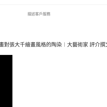
描述
客戶服務
畫對張大千繪畫風格的陶染︱大藝術家 評介撰