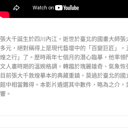
張大千誕生於四川內江，逝世於臺北的國畫大師張大
多元，絕對稱得上是現代藝壇中的「百變巨匠」。五
煌之行」了。歷時兩年七個月的潛心臨摹，他率領
文人畫時期的溫婉格調，轉趨於瑰麗雄奇、氣象恢
目前張大千敦煌摹本的典藏重鎮，莫過於臺北的國
館中相當難得。本影片遴選其中數件，略為之介，
響。