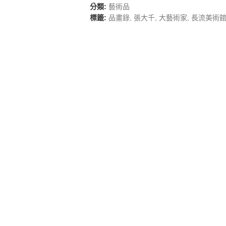
分類:
藝術品
標籤:
品畫錄
,
張大千
,
大藝術家
,
長流美術館