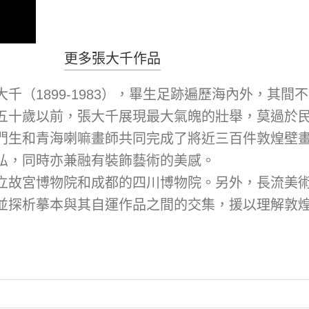
更多張大千作品
千（1899-1983），畢生足跡遍歷海內外，其
十歲以前，張大千展現最大氣魄的壯舉，莫過於民國卅
門生和青海喇嘛畫師共同完成了將近三百件敦煌壁
弘，同時亦兼融有裝飾藝術的美感。
立故宮博物院和成都的四川博物院。另外，長流美
並探析摹本與其自運作品之間的交集，援以理解敦