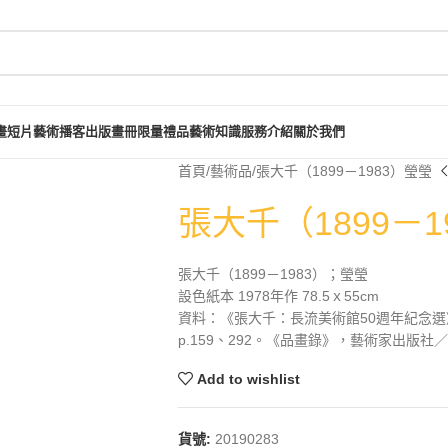
畫短片
藝術播客
出版畫冊
限量禮品
藝術知識
服務介紹
關於我們
首頁
藝術品
張大千（1899－1983）瑩瑩
張大千（1899－1
張大千（1899－1983）；瑩瑩
設色紙本 1978年作 78.5ｘ55cm
資料：《張大千：長流美術館50週年紀念選
p.159、292。《品畫錄》，藝術家出版社／
Add to wishlist
貨號:
20190283