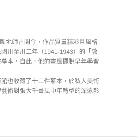
間不斷地師古開今，作品質量精彩且風格
至卅二年（1941-1943）的「敦
畫摹本，自此，他的畫風擺脫早年學習
術館也收藏了十二件摹本，於私人美術
煌藝術對張大千畫風中年轉型的深遠影