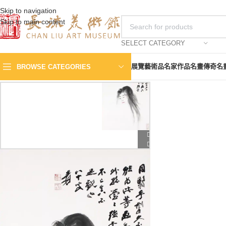
Skip to navigation
Skip to main content
SELECT CATEGORY
展覽
藝術品
名家作品
名畫傳奇
名
BROWSE CATEGORIES