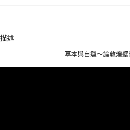
描述
摹本與自運～論敦煌壁