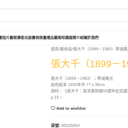
畫短片
藝術播客
出版畫冊
限量禮品
藝術知識
服務介紹
關於我們
首頁
藝術品
張大千（1899－1983）寧湖
張大千（1899－
張大千（1899－1983）；寧湖風光
設色紙本 1934年作 77ｘ38cm
資料：《張大千：長流美術館50週年紀念選
p.19。
Add to wishlist
貨號:
00025854