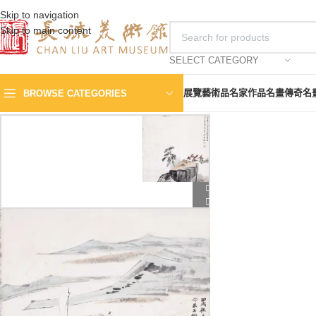
Skip to navigation
Skip to main content
SELECT CATEGORY
展覽
藝術品
名家作品
名畫傳奇
名
BROWSE CATEGORIES