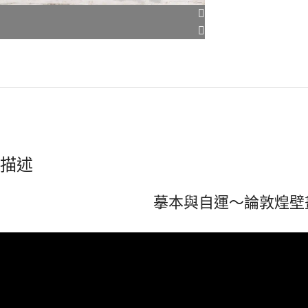
描述
摹本與自運～論敦煌壁