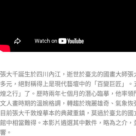
張大千誕生於四川內江，逝世於臺北的國畫大師張大
多元，絕對稱得上是現代藝壇中的「百變巨匠」。五
煌之行」了。歷時兩年七個月的潛心臨摹，他率領
文人畫時期的溫婉格調，轉趨於瑰麗雄奇、氣象恢
目前張大千敦煌摹本的典藏重鎮，莫過於臺北的國
館中相當難得。本影片遴選其中數件，略為之介，
響。