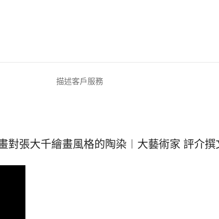
描述
客戶服務
畫對張大千繪畫風格的陶染︱大藝術家 評介撰