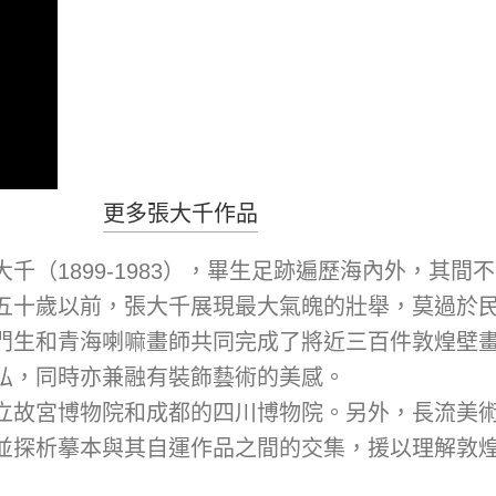
更多張大千作品
千（1899-1983），畢生足跡遍歷海內外，其
十歲以前，張大千展現最大氣魄的壯舉，莫過於民國卅
門生和青海喇嘛畫師共同完成了將近三百件敦煌壁
弘，同時亦兼融有裝飾藝術的美感。
立故宮博物院和成都的四川博物院。另外，長流美
並探析摹本與其自運作品之間的交集，援以理解敦