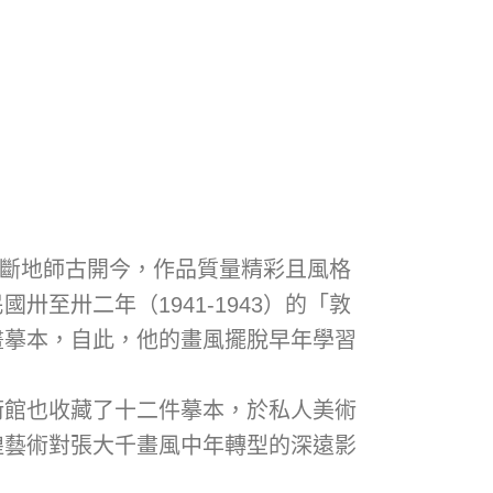
間不斷地師古開今，作品質量精彩且風格
至卅二年（1941-1943）的「敦
畫摹本，自此，他的畫風擺脫早年學習
術館也收藏了十二件摹本，於私人美術
煌藝術對張大千畫風中年轉型的深遠影