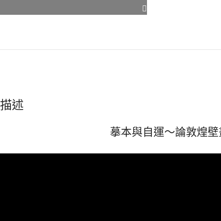
描述
摹本與自運～論敦煌壁