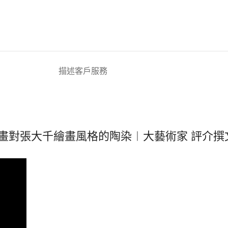
描述
客戶服務
畫對張大千繪畫風格的陶染︱大藝術家 評介撰