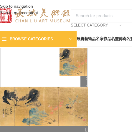
Skip to navigation
Skip to main content
SELECT CATEGORY
展覽
藝術品
名家作品
名畫傳奇
名
BROWSE CATEGORIES