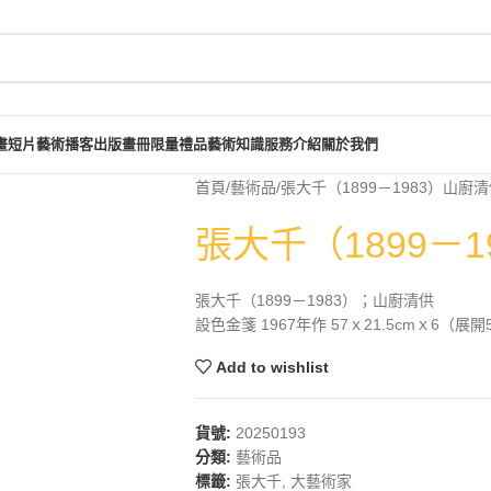
畫短片
藝術播客
出版畫冊
限量禮品
藝術知識
服務介紹
關於我們
首頁
藝術品
張大千（1899－1983）山廚
張大千（1899－
張大千（1899－1983）；山廚清供
設色金箋 1967年作 57ｘ21.5cmｘ6（展開
Add to wishlist
貨號:
20250193
分類:
藝術品
標籤:
張大千
,
大藝術家