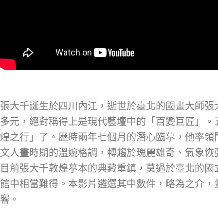
張大千誕生於四川內江，逝世於臺北的國畫大師張大
多元，絕對稱得上是現代藝壇中的「百變巨匠」。五
煌之行」了。歷時兩年七個月的潛心臨摹，他率領
文人畫時期的溫婉格調，轉趨於瑰麗雄奇、氣象恢
目前張大千敦煌摹本的典藏重鎮，莫過於臺北的國
館中相當難得。本影片遴選其中數件，略為之介，
響。