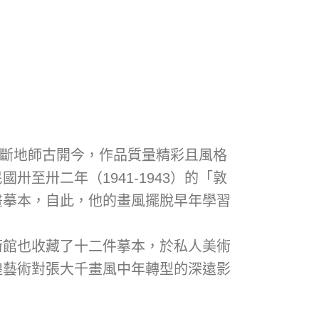
間不斷地師古開今，作品質量精彩且風格
至卅二年（1941-1943）的「敦
畫摹本，自此，他的畫風擺脫早年學習
術館也收藏了十二件摹本，於私人美術
煌藝術對張大千畫風中年轉型的深遠影