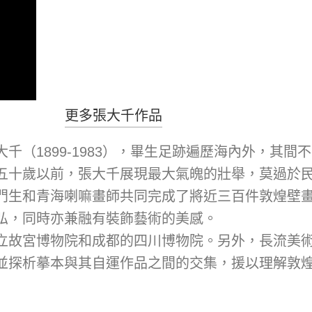
更多張大千作品
千（1899-1983），畢生足跡遍歷海內外，其
十歲以前，張大千展現最大氣魄的壯舉，莫過於民國卅
門生和青海喇嘛畫師共同完成了將近三百件敦煌壁
弘，同時亦兼融有裝飾藝術的美感。
立故宮博物院和成都的四川博物院。另外，長流美
並探析摹本與其自運作品之間的交集，援以理解敦