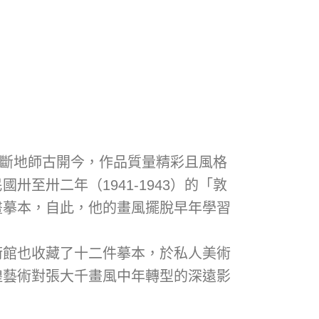
間不斷地師古開今，作品質量精彩且風格
至卅二年（1941-1943）的「敦
畫摹本，自此，他的畫風擺脫早年學習
術館也收藏了十二件摹本，於私人美術
煌藝術對張大千畫風中年轉型的深遠影