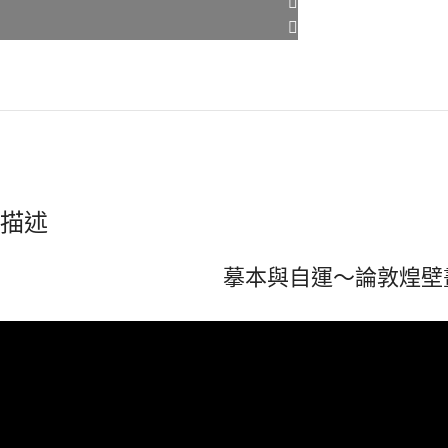
描述
摹本與自運～論敦煌壁