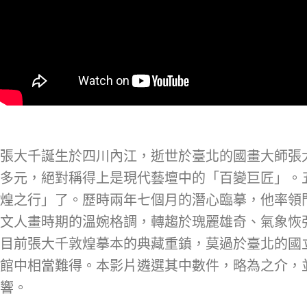
張大千誕生於四川內江，逝世於臺北的國畫大師張大
多元，絕對稱得上是現代藝壇中的「百變巨匠」。五
煌之行」了。歷時兩年七個月的潛心臨摹，他率領
文人畫時期的溫婉格調，轉趨於瑰麗雄奇、氣象恢
目前張大千敦煌摹本的典藏重鎮，莫過於臺北的國
館中相當難得。本影片遴選其中數件，略為之介，
響。