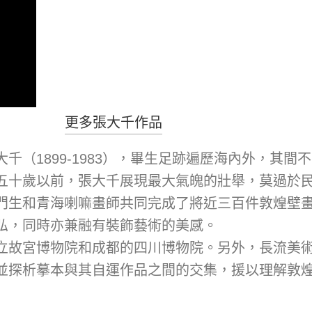
更多張大千作品
千（1899-1983），畢生足跡遍歷海內外，其
十歲以前，張大千展現最大氣魄的壯舉，莫過於民國卅
門生和青海喇嘛畫師共同完成了將近三百件敦煌壁
弘，同時亦兼融有裝飾藝術的美感。
立故宮博物院和成都的四川博物院。另外，長流美
並探析摹本與其自運作品之間的交集，援以理解敦