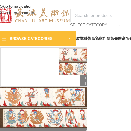
Skip to navigation
Skip to main content
SELECT CATEGORY
展覽
藝術品
名家作品
名畫傳奇
名
BROWSE CATEGORIES