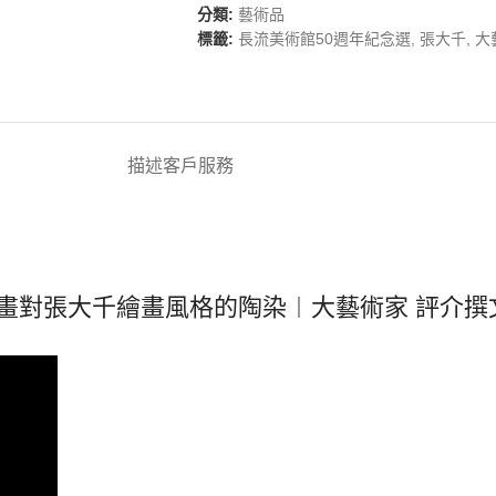
分類:
藝術品
標籤:
長流美術館50週年紀念選
,
張大千
,
大
描述
客戶服務
畫對張大千繪畫風格的陶染︱大藝術家 評介撰