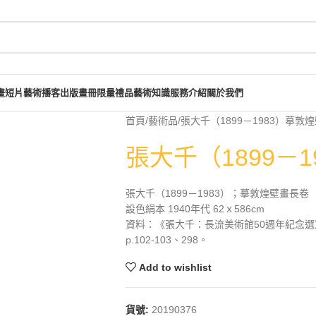
畫短片
藝術播客
出版畫冊
限量禮品
藝術知識
服務介紹
關於我們
首頁
藝術品
張大千（1899－1983）摹敦
張大千（1899－
張大千（1899－1983）；摹敦煌壁畫長卷
設色絹本 1940年代 62ｘ586cm
資料：《張大千：長流美術館50週年紀念選
p.102-103、298。
Add to wishlist
貨號:
20190376