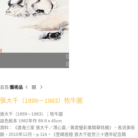
首頁
藝術品
張大千（1899－1983）牧牛圖
張大千（1899－1983）；牧牛圖
設色紙本 1982年作 89.8ｘ45cm
資料：《渡海三家 張大千／溥心畬／黃君璧彩墨精華特展》，長流美術
館，2010年12月，p.116。《登峰造極 張大千逝世三十週年紀念精