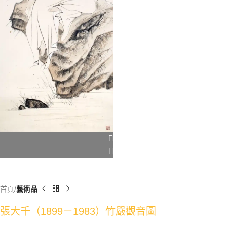
首頁
藝術品
張大千（1899－1983）竹嚴觀音圖