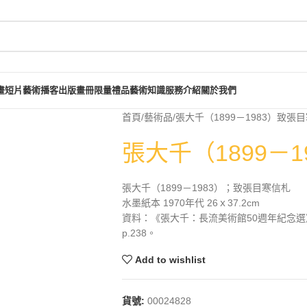
畫短片
藝術播客
出版畫冊
限量禮品
藝術知識
服務介紹
關於我們
首頁
藝術品
張大千（1899－1983）致張
張大千（1899－
張大千（1899－1983）；致張目寒信札
水墨紙本 1970年代 26ｘ37.2cm
資料：《張大千：長流美術館50週年紀念選
p.238。
Add to wishlist
貨號:
00024828