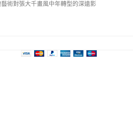
煌藝術對張大千畫風中年轉型的深遠影