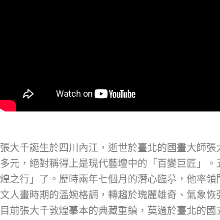
張大千誕生於四川內江，逝世於臺北的國畫大師張大
多元，絕對稱得上是現代藝壇中的「百變巨匠」。五
煌之行」了。歷時兩年七個月的潛心臨摹，他率領
文人畫時期的溫婉格調，轉趨於瑰麗雄奇、氣象恢
目前張大千敦煌摹本的典藏重鎮，莫過於臺北的國