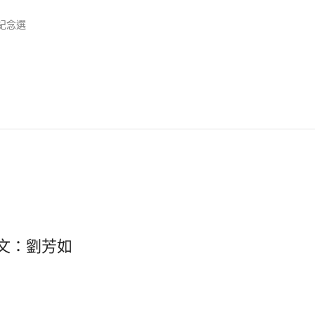
紀念選
文：劉芳如