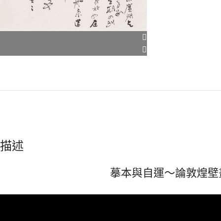
描述
摹本與自運～論敦煌壁