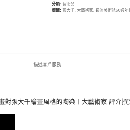
分類:
藝術品
標籤:
張大千
,
大藝術家
,
長流美術館50週年
描述
客戶服務
畫對張大千繪畫風格的陶染︱大藝術家 評介撰