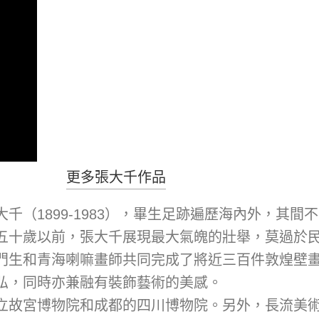
更多張大千作品
千（1899-1983），畢生足跡遍歷海內外，其
十歲以前，張大千展現最大氣魄的壯舉，莫過於民國卅
門生和青海喇嘛畫師共同完成了將近三百件敦煌壁
弘，同時亦兼融有裝飾藝術的美感。
立故宮博物院和成都的四川博物院。另外，長流美