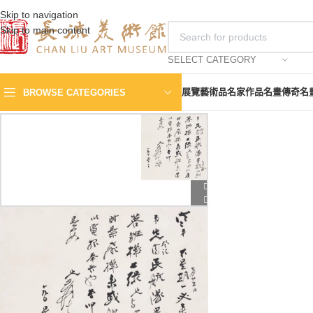
Skip to navigation
Skip to main content
SELECT CATEGORY
展覽
藝術品
名家作品
名畫傳奇
名
BROWSE CATEGORIES