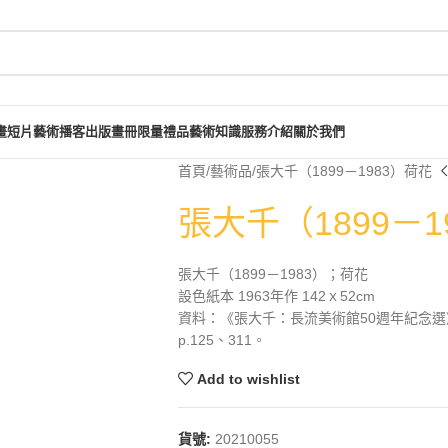
畫短片
藝術播客
出版畫冊
限量禮品
藝術知識
服務介紹
關於我們
首頁
藝術品
張大千（1899－1983）荷花
張大千（1899－1
張大千（1899－1983）；荷花
設色紙本 1963年作 142ｘ52cm
資料：《張大千：長流美術館50週年紀念選
p.125、311。
Add to wishlist
貨號:
20210055