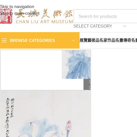
Skip to navigation
Skip to main content
SELECT CATEGORY
展覽
藝術品
名家作品
名畫傳奇
名
BROWSE CATEGORIES