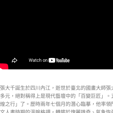
張大千誕生於四川內江，逝世於臺北的國畫大師張大
多元，絕對稱得上是現代藝壇中的「百變巨匠」。五
煌之行」了。歷時兩年七個月的潛心臨摹，他率領
文人畫時期的溫婉格調，轉趨於瑰麗雄奇、氣象恢