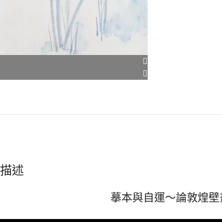
描述
摹本與自運～論敦煌壁