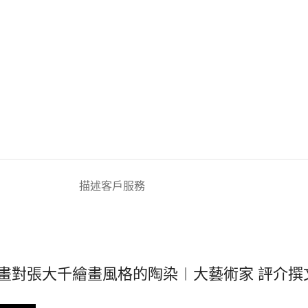
描述
客戶服務
畫對張大千繪畫風格的陶染︱大藝術家 評介撰