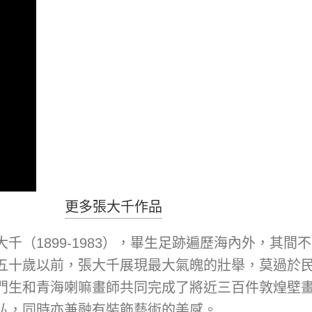
更多張大千作品
千（1899-1983），畢生足跡遍歷海內外，其
十歲以前，張大千展現最大氣魄的壯舉，莫過於民國卅
門生和青海喇嘛畫師共同完成了將近三百件敦煌壁
弘，同時亦兼融有裝飾藝術的美感。