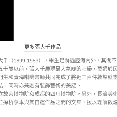
更多張大千作品
千（1899-1983），畢生足跡遍歷海內外，其
十歲以前，張大千展現最大氣魄的壯舉，莫過於民國卅
門生和青海喇嘛畫師共同完成了將近三百件敦煌壁
弘，同時亦兼融有裝飾藝術的美感。
立故宮博物院和成都的四川博物院。另外，長流美
並探析摹本與其自運作品之間的交集，援以理解敦