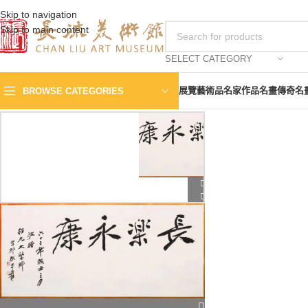
Skip to navigation
Skip to main content
SELECT CATEGORY
展覽
藝術品
名家作品
名畫傳奇
名
BROWSE CATEGORIES