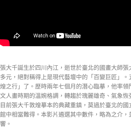
張大千誕生於四川內江，逝世於臺北的國畫大師張大
多元，絕對稱得上是現代藝壇中的「百變巨匠」。五
煌之行」了。歷時兩年七個月的潛心臨摹，他率領
文人畫時期的溫婉格調，轉趨於瑰麗雄奇、氣象恢
目前張大千敦煌摹本的典藏重鎮，莫過於臺北的國
館中相當難得。本影片遴選其中數件，略為之介，
響。