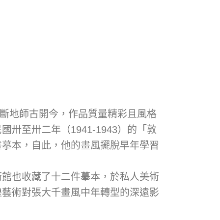
間不斷地師古開今，作品質量精彩且風格
至卅二年（1941-1943）的「敦
畫摹本，自此，他的畫風擺脫早年學習
術館也收藏了十二件摹本，於私人美術
煌藝術對張大千畫風中年轉型的深遠影