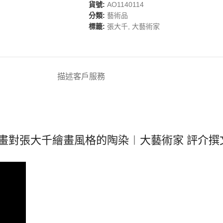
貨號:
AO1140114
分類:
藝術品
標籤:
張大千
,
大藝術家
描述
客戶服務
畫對張大千繪畫風格的陶染︱大藝術家 評介撰