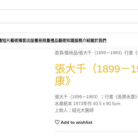
畫短片
藝術播客
出版畫冊
限量禮品
藝術知識
服務介紹
關於我們
首頁
藝術品
張大千（1899－1983）行書
張大千（1899－
康》
張大千（1899－1983）；行書《長樂永康
水墨紙本 1973年作 40.5ｘ90.5cm
上款人：紹光大醫師
Add to wishlist