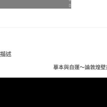
描述
摹本與自運～論敦煌壁