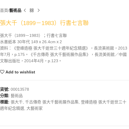
首頁
藝術品
張大千（1899－1983）行書七言聯
張大千（1899－1983）；行書七言聯
水墨紙本 30年代 149ｘ26.4cmｘ2
資料：《登峰造極 張大千逝世三十週年紀念精選》，長流美術館，2013
年7月，p.175。《千古傳奇 張大千藝術展作品集》，長流美術館／中國
文聯出版社，2014年4月，p.123。
Add to wishlist
貨號:
00013578
分類:
藝術品
標籤:
張大千
,
千古傳奇 張大千藝術展作品集
,
登峰造極 張大千逝世三十
週年紀念精選
,
大藝術家