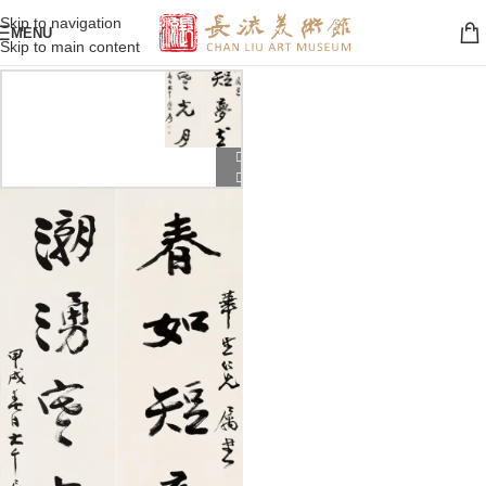
Skip to navigation
MENU
Skip to main content