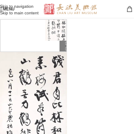
Skip to navigation
MENU
Skip to main content