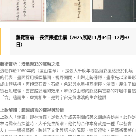
藝覽窗前——長流揀選佳構
（2025展期11月04日—12月07
日）
藝術賞析：潑墨潑彩的渾融之境
這幅作於1980年的〈遠山含翠〉，是張大千晚年潑墨潑彩風格臻於化境
的代表，畫面採用橫幅構圖，視野開闊，山巒走勢磅礡，畫家先以潑墨形
成山體結構，再傾瀉石青、石綠，色彩與水墨相互衝撞、浸潤，產生了如
寶石般璀璨、雲霞般迷離的效果，翠色從山體的脈絡與雲霧的呼吸中自然
「含」蘊而生，虛實相生，是對宇宙元氣淋漓的生命禮讚。
上款解讀：超越語言的懂得與珍惜
上款人「瑞靄」即林瑞靄，是張大千旅美期間的英文翻譯與秘書。此作是
林瑞靄來台探望時，大千先生所贈，他們的合作本身就是一種「以藝會
友」——通過藝術，跨越了文化與語言的障礙，這份禮物，是藝術家將自