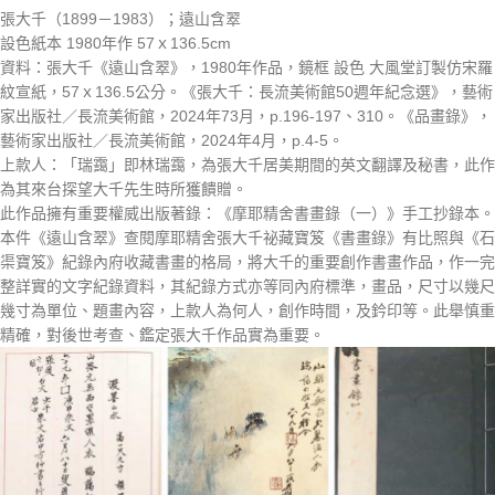
張大千（1899－1983）；遠山含翠
設色紙本 1980年作 57ｘ136.5cm
資料：張大千《遠山含翠》，1980年作品，鏡框 設色 大風堂訂製仿宋羅
紋宣紙，57ｘ136.5公分。《張大千：長流美術館50週年紀念選》，藝術
家出版社／長流美術館，2024年73月，p.196-197、310。《品畫錄》，
藝術家出版社／長流美術館，2024年4月，p.4-5。
上款人：「瑞靄」即林瑞靄，為張大千居美期間的英文翻譯及秘書，此作
為其來台探望大千先生時所獲饋贈。
此作品擁有重要權威出版著錄：《摩耶精舍書畫錄（一）》手工抄錄本。
本件《遠山含翠》查閱摩耶精舍張大千祕藏寶笈《書畫錄》有比照與《石
渠寶笈》紀錄內府收藏書畫的格局，將大千的重要創作書畫作品，作一完
整詳實的文字紀錄資料，其紀錄方式亦等同內府標準，畫品，尺寸以幾尺
幾寸為單位、題畫內容，上款人為何人，創作時間，及鈐印等。此舉慎重
精確，對後世考查、鑑定張大千作品實為重要。