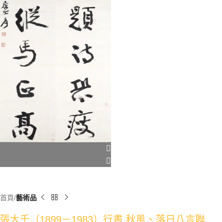
首頁
藝術品
張大千（1899－1983）行書 秋風、落日八言聯