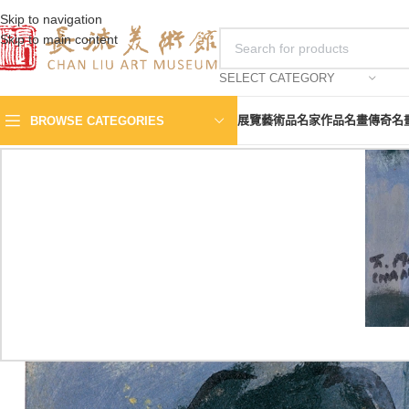
Skip to navigation
Skip to main content
SELECT CATEGORY
展覽
藝術品
名家作品
名畫傳奇
名
BROWSE CATEGORIES