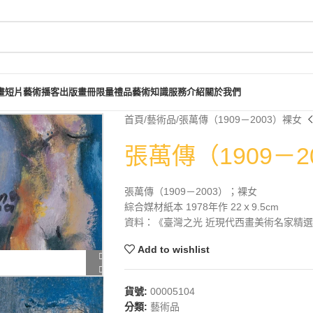
畫短片
藝術播客
出版畫冊
限量禮品
藝術知識
服務介紹
關於我們
首頁
藝術品
張萬傳（1909－2003）裸女
張萬傳（1909－2
張萬傳（1909－2003）；裸女
綜合媒材紙本 1978年作 22ｘ9.5cm
資料：《臺灣之光 近現代西畫美術名家精選集》
Add to wishlist
貨號:
00005104
分類:
藝術品