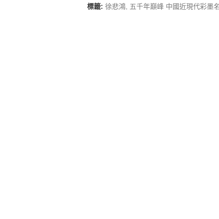
標籤:
徐悲鴻
,
五千年巔峰 中國近現代彩墨