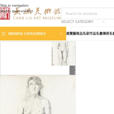
Skip to navigation
Skip to main content
SELECT CATEGORY
展覽
藝術品
名家作品
名畫傳奇
名
BROWSE CATEGORIES