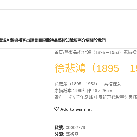
畫短片
藝術播客
出版畫冊
限量禮品
藝術知識
服務介紹
關於我們
首頁
藝術品
徐悲鴻（1895－1953）素描
徐悲鴻（1895－
徐悲鴻（1895－1953）；素描裸女
素描紙本 1989年作 46ｘ26cm
資料：《五千年巔峰 中國近現代彩墨名家精選
Add to wishlist
貨號:
00002779
分類:
藝術品