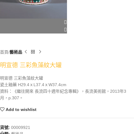
首頁
藝術品
明宣德 三彩魚藻紋大罐
明宣德 三彩魚藻紋大罐
瓷土釉藥 H29.4ｘL37.4ｘW37.4cm
資料：《繼往開來 長流四十週年紀念專輯》，長流美術館，2013年3
月，p.307。
Add to wishlist
貨號:
00009921
分類:
藝術品