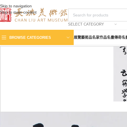
Skip to navigation
Skip to main content
SELECT CATEGORY
展覽
藝術品
名家作品
名畫傳奇
名
BROWSE CATEGORIES