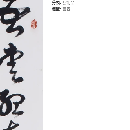
分類:
藝術品
標籤:
曹容