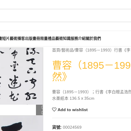
畫短片
藝術播客
出版畫冊
限量禮品
藝術知識
服務介紹
關於我們
首頁
藝術品
曹容（1895－1993）行書《
曹容（1895－1
然》
曹容（1895－1993）；行書《李白贈孟浩
水墨紙本 136.5ｘ35cm
Add to wishlist
貨號:
00024569