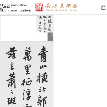
Skip to navigation
MENU
Skip to main content