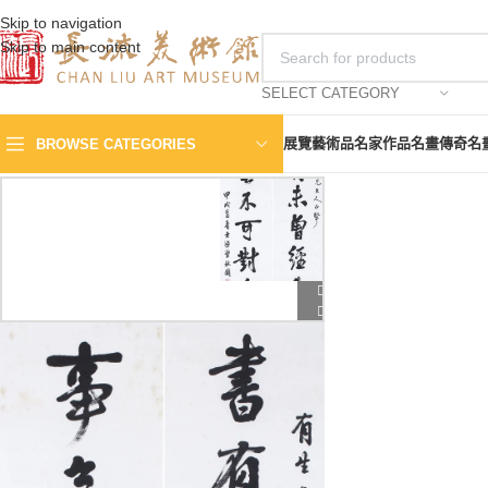
Skip to navigation
Skip to main content
SELECT CATEGORY
展覽
藝術品
名家作品
名畫傳奇
名
BROWSE CATEGORIES