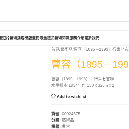
畫短片
藝術播客
出版畫冊
限量禮品
藝術知識
服務介紹
關於我們
首頁
藝術品
曹容（1895－1993）行書七
曹容（1895－1
曹容（1895－1993）；行書七言聯
水墨紙本 1934年作 133ｘ32cmｘ2
Add to wishlist
貨號:
00024575
分類:
藝術品
標籤:
曹容