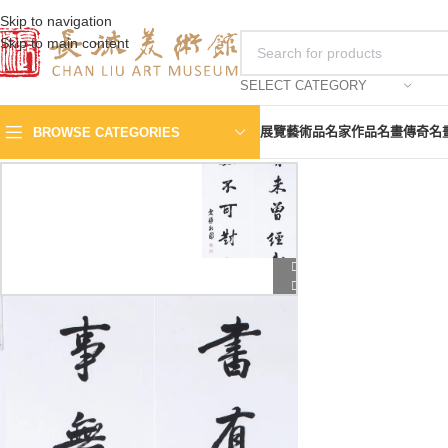
Skip to navigation
Skip to main content
SELECT CATEGORY
展覽
藝術品
名家作品
名畫傳奇
名
BROWSE CATEGORIES