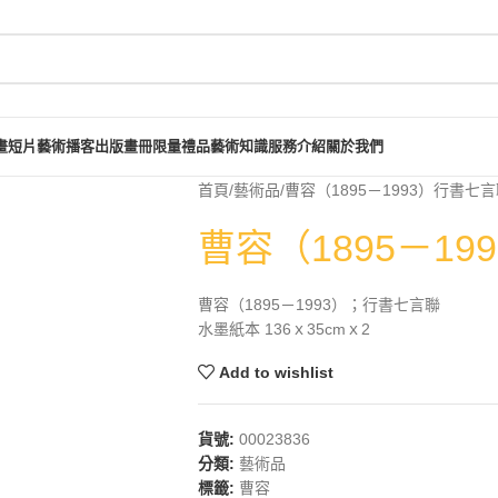
畫短片
藝術播客
出版畫冊
限量禮品
藝術知識
服務介紹
關於我們
首頁
藝術品
曹容（1895－1993）行書七
曹容（1895－1
曹容（1895－1993）；行書七言聯
水墨紙本 136ｘ35cmｘ2
Add to wishlist
貨號:
00023836
分類:
藝術品
標籤:
曹容