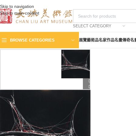
Skip to navigation
Skip to main content
SELECT CATEGORY
展覽
藝術品
名家作品
名畫傳奇
名
BROWSE CATEGORIES