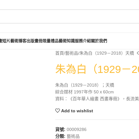
畫短片
藝術播客
出版畫冊
限量禮品
藝術知識
服務介紹
關於我們
首頁
藝術品
朱為白（1929－2018）天橋
朱為白（1929－2
朱為白（1929－2018）；天橋
綜合媒材 1997年作 50ｘ60cm
資料：《百年華人繪畫 西畫專冊》，長流美術館
Add to wishlist
貨號:
00009286
分類:
藝術品