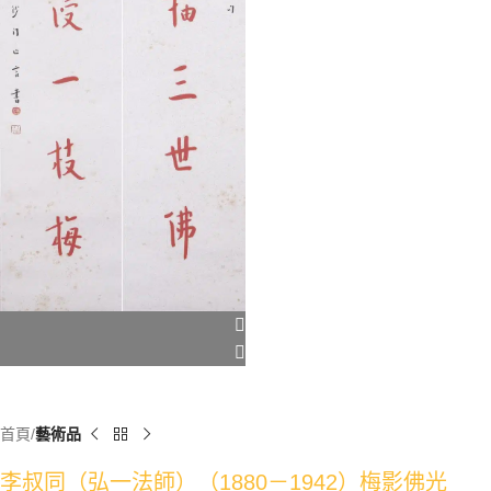
首頁
藝術品
李叔同（弘一法師）（1880－1942）梅影佛光